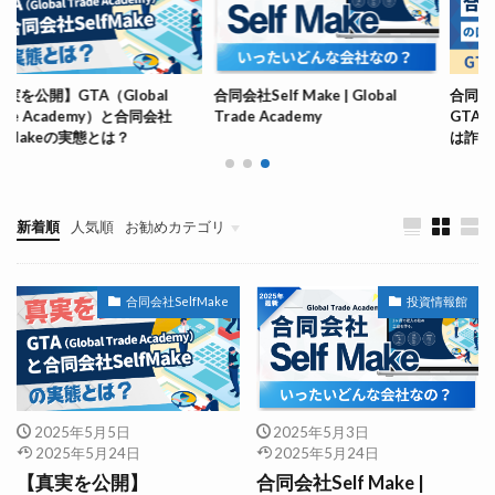
A（Global
合同会社Self Make | Global
合同会社Self Mak
demy）と合同会社
Trade Academy
GTA（Global Tra
実態とは？
は詐欺か検証!!
新着順
人気順
お勧めカテゴリ
合同会社SelfMake
合同会社SelfMake
投資情報館
2025年5月5日
2025年5月3日
2025年5月24日
2025年5月24日
【真実を公開】
合同会社Self Make |