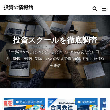
投資の情報館
投資スクールを徹底調査
「一歩踏み出したいけど、まだ怖い」そんなあなたに口コ
ミ、SNS、実際に受講した人の話まで徹底的に貯砂した情報
を発信
合同会社SelfMake
投資情報館